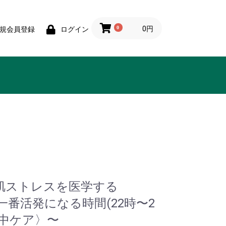
0
0円
規会員登録
ログイン
肌ストレスを医学する
一番活発になる時間(22時〜2
集中ケア〉〜